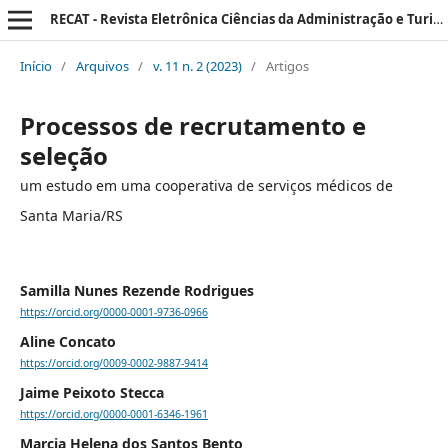
RECAT - Revista Eletrônica Ciências da Administração e Turismo
Início
/
Arquivos
/
v. 11 n. 2 (2023)
/
Artigos
Processos de recrutamento e
seleção
um estudo em uma cooperativa de serviços médicos de
Santa Maria/RS
Samilla Nunes Rezende Rodrigues
https://orcid.org/0000-0001-9736-0966
Aline Concato
https://orcid.org/0009-0002-9887-9414
Jaime Peixoto Stecca
https://orcid.org/0000-0001-6346-1961
Marcia Helena dos Santos Bento