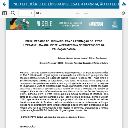
PNLD LITERÁRIO DE LÍNGUA INGLESA E A FORMAÇÃO DO LEITOR LITERÁRIO: