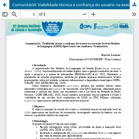
ComunitárIA: Viabilidade técnica e confiança do usuário na execução local de Modelos de Linguagem (LMM) Open-Source em Ambientes Comunitários