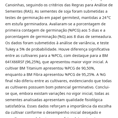
Canoinhas, seguindo os critérios das Regras para Análise de
Sementes (RAS). As sementes de soja foram submetidas a
testes de germinação em papel germitest, mantidas a 24 °C
em estufa germinadora. Avaliaram-se a porcentagem de
primeira contagem de germinação (%PCG) aos 5 dias e a
porcentagem de germinação (%G) aos 8 dias de semeadura.
Os dados foram submetidos à análise de variância, e teste
Tukey a 5% de probabilidade. Houve diferença significativa
entre as cultivares para a %PCG, com destaque para a BM
641X66RSF (96,25%), que apresentou maior vigor inicial. A
cultivar BM Titanium apresentou %PCG de 90,50%,
enquanto a BM Fibra apresentou %PCG de 95,25%. A %G
final não diferiu entre as cultivares, evidenciando que todas
as cultivares possuem bom potencial germinativo. Conclui-
se que, embora existam variações no vigor inicial, todas as
sementes analisadas apresentam qualidade fisiológica
satisfatória. Esses dados reforçam a importância da escolha
da cultivar conforme o desempenho inicial desejado e