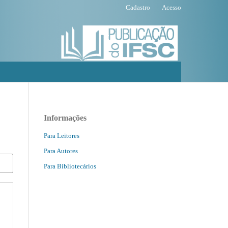
Cadastro
Acesso
Informações
Para Leitores
Para Autores
Para Bibliotecários